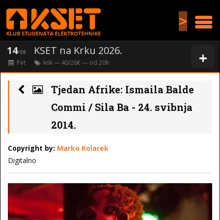
>
14
KSET na Krku 2026.
+
/08
Pet
knk
— 40/26€ — od
20
h
Tjedan Afrike: Ismaila Balde
Commi / Sila Ba - 24. svibnja
2014.
Copyright by:
Marko Kolarek
Digitalno