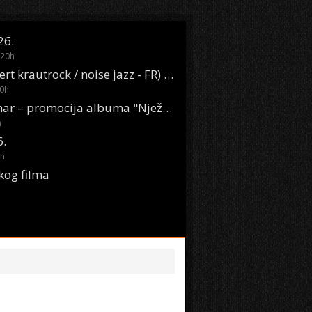
26.
20
h
Oasis Boom (desert krautrock / noise jazz - FR) @ KONTEJNER
0
h
KSET50: Sara Renar – promocija albuma "Nježne riječi" @ Močvara
h
6.
h
kog filma