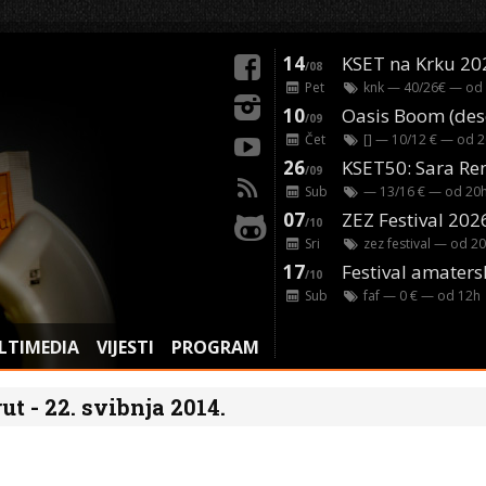
14
KSET na Krku 20
/08
Pet
knk
— 40/26€ — od
10
/09
Čet
[]
— 10/12 € — od
2
26
/09
Sub
— 13/16 € — od
20
07
ZEZ Festival 202
/10
Sri
zez festival
— od
20
17
Festival amaters
/10
Sub
faf
— 0 € — od
12
h
LTIMEDIA
VIJESTI
PROGRAM
ut - 22. svibnja 2014.