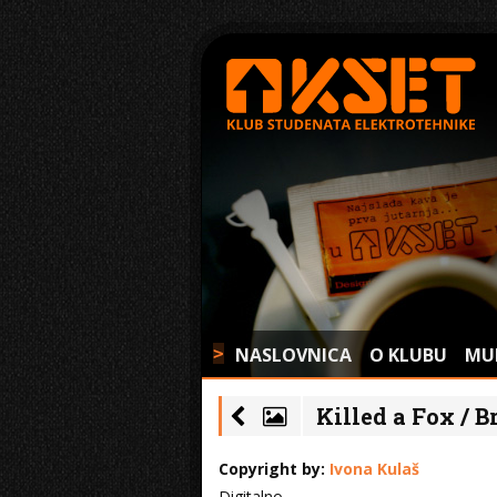
NASLOVNICA
O KLUBU
MU
>
Killed a Fox / Br
Copyright by:
Ivona Kulaš
Digitalno