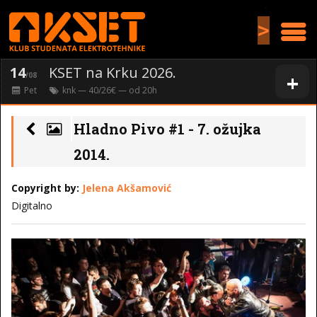
>
14
KSET na Krku 2026.
+
/08
Pet
knk
— 40/26€ — od
20
h
Hladno Pivo #1 - 7. ožujka
2014.
Copyright by:
Jelena Akšamović
Digitalno