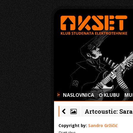
NASLOVNICA
O KLUBU
MU
>
Artcoustic: Sara
Copyright by:
Sandro Gržičić
Digitalno