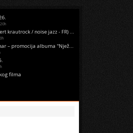
26.
20
h
Oasis Boom (desert krautrock / noise jazz - FR) @ KONTEJNER
0
h
KSET50: Sara Renar – promocija albuma "Nježne riječi" @ Močvara
h
6.
h
kog filma