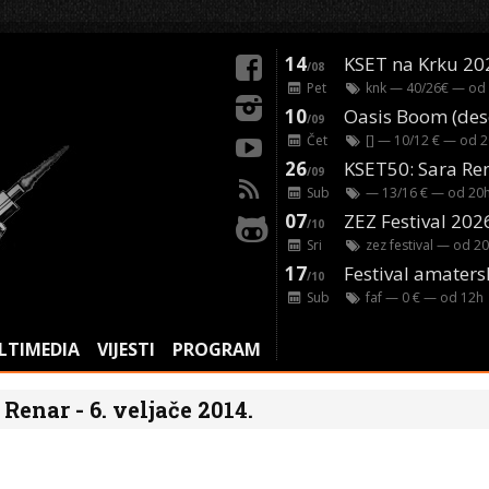
14
KSET na Krku 20
/08
Pet
knk
— 40/26€ — od
10
/09
Čet
[]
— 10/12 € — od
2
26
/09
Sub
— 13/16 € — od
20
07
ZEZ Festival 202
/10
Sri
zez festival
— od
20
17
Festival amaters
/10
Sub
faf
— 0 € — od
12
h
LTIMEDIA
VIJESTI
PROGRAM
 Renar - 6. veljače 2014.