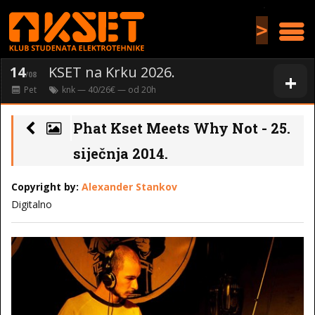
>
14
KSET na Krku 2026.
+
/08
Pet
knk
— 40/26€ — od
20
h
Phat Kset Meets Why Not - 25.
siječnja 2014.
Copyright by:
Alexander Stankov
Digitalno