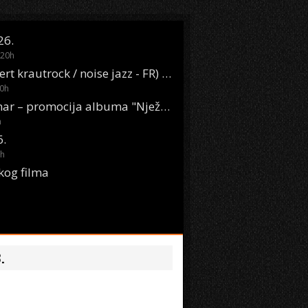
26.
20
h
Oasis Boom (desert krautrock / noise jazz - FR) @ KONTEJNER
0
h
KSET50: Sara Renar – promocija albuma "Nježne riječi" @ Močvara
h
6.
h
kog filma
.