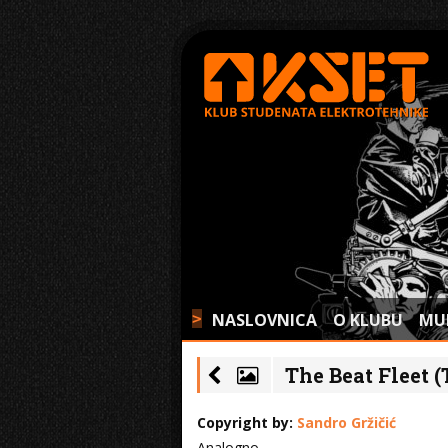
NASLOVNICA
O KLUBU
MU
>
The Beat Fleet (
Copyright by:
Sandro Gržičić
Analogno