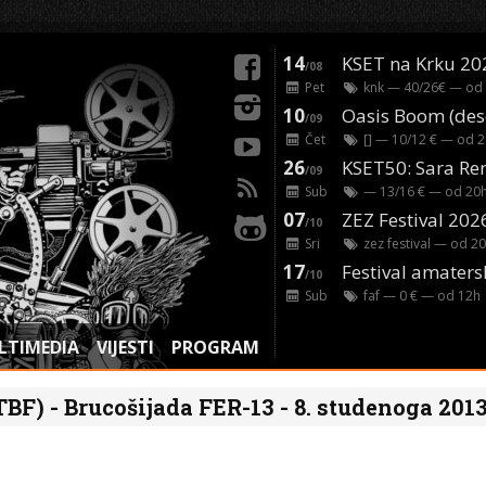
14
KSET na Krku 20
/08
Pet
knk
— 40/26€ — od
10
/09
Čet
[]
— 10/12 € — od
2
26
/09
Sub
— 13/16 € — od
20
07
ZEZ Festival 202
/10
Sri
zez festival
— od
20
17
Festival amaters
/10
Sub
faf
— 0 € — od
12
h
LTIMEDIA
VIJESTI
PROGRAM
TBF) - Brucošijada FER-13 - 8. studenoga 2013