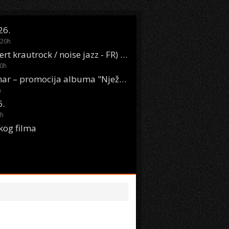
26.
20
h
Oasis Boom (desert krautrock / noise jazz - FR) @ KONTEJNER
0
h
KSET50: Sara Renar – promocija albuma "Nježne riječi" @ Močvara
h
6.
h
kog filma