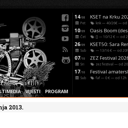
14
KSET na Krku 20
/08
Pet
knk
— 40/26€ — od
10
/09
Čet
[]
— 10/12 € — od
2
26
/09
Sub
— 13/16 € — od
20
07
ZEZ Festival 202
/10
Sri
zez festival
— od
20
17
Festival amaters
/10
Sub
faf
— 0 € — od
12
h
LTIMEDIA
VIJESTI
PROGRAM
nja 2013.