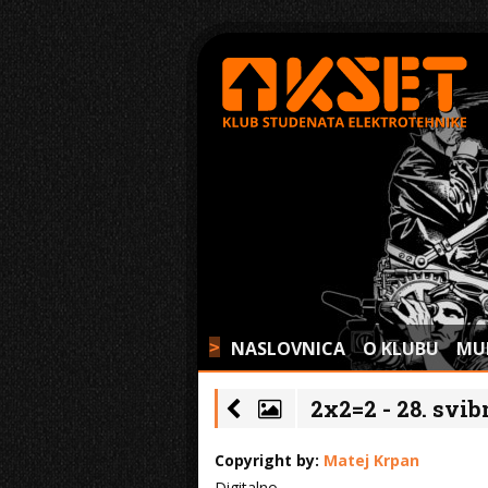
NASLOVNICA
O KLUBU
MU
>
2x2=2 - 28. svib
Copyright by:
Matej Krpan
Digitalno