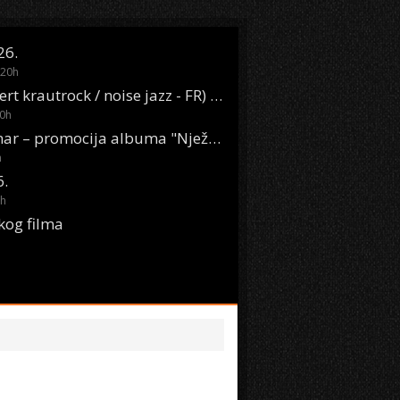
26.
20
h
Oasis Boom (desert krautrock / noise jazz - FR) @ KONTEJNER
0
h
KSET50: Sara Renar – promocija albuma "Nježne riječi" @ Močvara
h
6.
h
kog filma