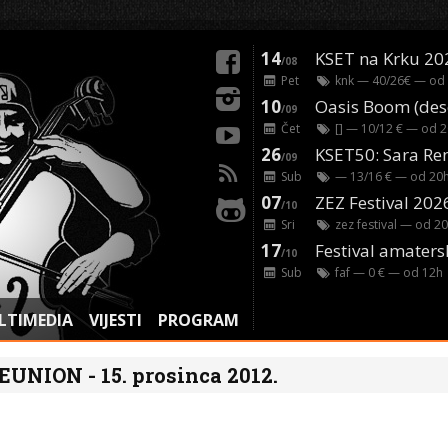
14
KSET na Krku 20
/08
Pet
knk
— 40/26€ — od
10
/09
Čet
[]
— 10/12 € — od
2
26
/09
Sub
— 13/16 € — od
20
07
ZEZ Festival 202
/10
Sri
zez festival
— od
20
17
Festival amaters
/10
Sub
faf
— 0 € — od
12
h
LTIMEDIA
VIJESTI
PROGRAM
EUNION - 15. prosinca 2012.