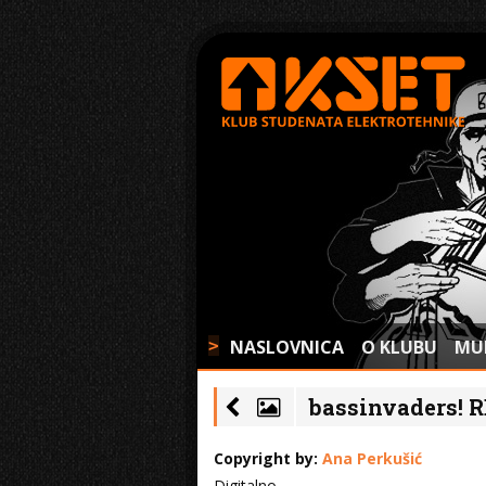
NASLOVNICA
O KLUBU
MU
>
bassinvaders! R
Copyright by:
Ana Perkušić
Digitalno