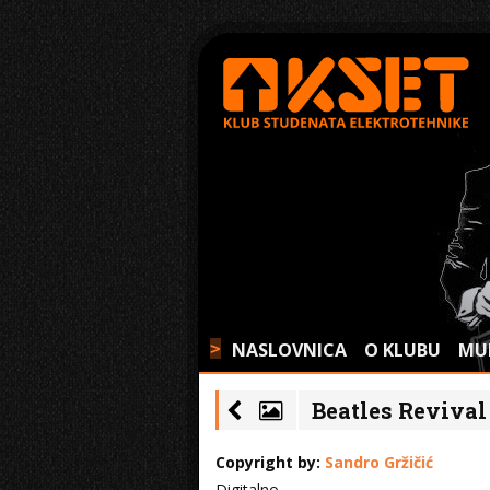
NASLOVNICA
O KLUBU
MU
>
Beatles Revival 
Copyright by:
Sandro Gržičić
Digitalno