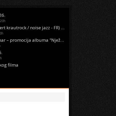
26.
20
h
Oasis Boom (desert krautrock / noise jazz - FR) @ KONTEJNER
0
h
KSET50: Sara Renar – promocija albuma "Nježne riječi" @ Močvara
h
6.
h
kog filma