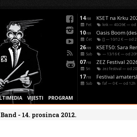
14
KSET na Krku 20
/08
Pet
knk
— 40/26€ — od
10
/09
Čet
[]
— 10/12 € — od
2
26
/09
Sub
— 13/16 € — od
20
07
ZEZ Festival 202
/10
Sri
zez festival
— od
20
17
Festival amaters
/10
Sub
faf
— 0 € — od
12
h
LTIMEDIA
VIJESTI
PROGRAM
Band - 14. prosinca 2012.