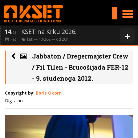
>
14
KSET na Krku 2026.
+
/08
Pet
knk
— 40/26€ — od
20
h
Jabbaton / Dregermajster Crew
/ Fil Tilen - Brucošijada FER-12
- 9. studenoga 2012.
Copyright by:
Boris Okorn
Digitalno