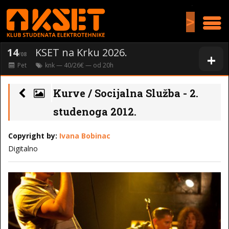
>
14
KSET na Krku 2026.
+
/08
Pet
knk
— 40/26€ — od
20
h
Kurve / Socijalna Služba - 2.
studenoga 2012.
Copyright by:
Ivana Bobinac
Digitalno