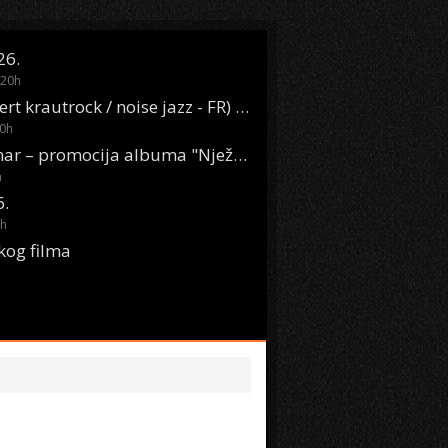
26.
20
h
Oasis Boom (desert krautrock / noise jazz - FR) @ KONTEJNER
0
h
KSET50: Sara Renar – promocija albuma "Nježne riječi" @ Močvara
h
6.
h
kog filma