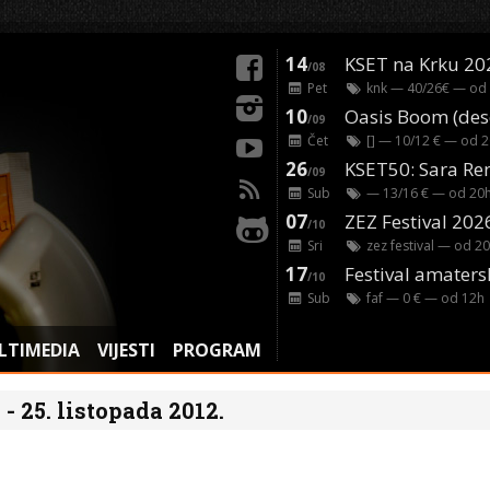
14
KSET na Krku 20
/08
Pet
knk
— 40/26€ — od
10
/09
Čet
[]
— 10/12 € — od
2
26
/09
Sub
— 13/16 € — od
20
07
ZEZ Festival 202
/10
Sri
zez festival
— od
20
17
Festival amaters
/10
Sub
faf
— 0 € — od
12
h
LTIMEDIA
VIJESTI
PROGRAM
- 25. listopada 2012.