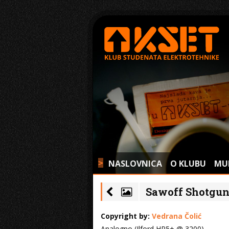
NASLOVNICA
O KLUBU
MU
>
Sawoff Shotgun 
Copyright by:
Vedrana Čolić
Analogno (Ilford HP5+ @ 3200)