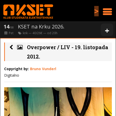
>
14
KSET na Krku 2026.
+
/08
Pet
knk
— 40/26€ — od
20
h
Overpower / LIV - 19. listopada
2012.
Copyright by:
Bruno Vunderl
Digitalno