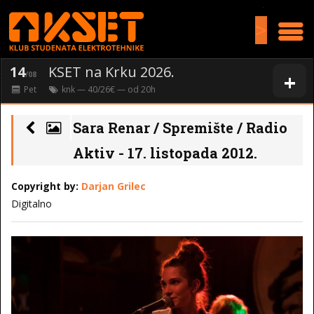
>
14
KSET na Krku 2026.
+
/08
Pet
knk
— 40/26€ — od
20
h
Sara Renar / Spremište / Radio
Aktiv - 17. listopada 2012.
Copyright by:
Darjan Grilec
Digitalno