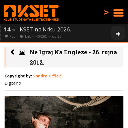
>
14
KSET na Krku 2026.
+
/08
Pet
knk
— 40/26€ — od
20
h
Ne Igraj Na Engleze - 26. rujna
2012.
Copyright by:
Sandro Gržičić
Digitalno