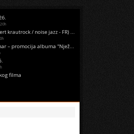
26.
20
h
Oasis Boom (desert krautrock / noise jazz - FR) @ KONTEJNER
0
h
KSET50: Sara Renar – promocija albuma "Nježne riječi" @ Močvara
h
6.
h
kog filma