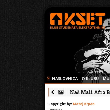
NASLOVNICA
O KLUBU
MU
>
Naš Mali Afro Be
Copyright by:
Matej Krpan
Digitalno