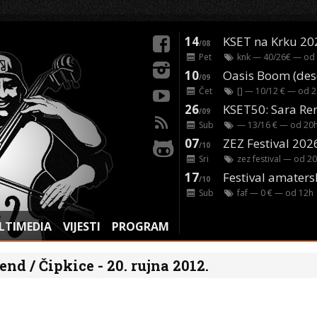
14
KSET na Krku 20
/08
Pet
knk
— 40/26€ — od
10
/09
Čet
[]
— 10/12 € — od
2
26
/09
Sub
— 13/16 € — od
20
07
ZEZ Festival 202
/10
Sri
zez festival
— od
20
17
Festival amaters
/10
Sub
faf
— 0 € — od
12
h
LTIMEDIA
VIJESTI
PROGRAM
nd / Čipkice - 20. rujna 2012.