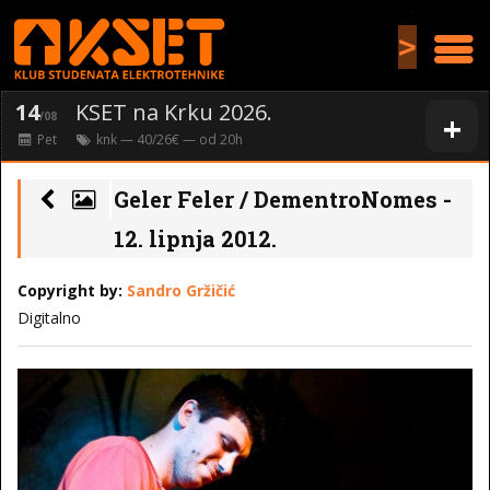
>
14
KSET na Krku 2026.
+
/08
Pet
knk
— 40/26€ — od
20
h
Geler Feler / DementroNomes -
12. lipnja 2012.
Copyright by:
Sandro Gržičić
Digitalno