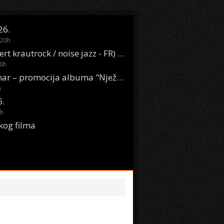
26.
20
h
Oasis Boom (desert krautrock / noise jazz - FR) @ KONTEJNER
0
h
KSET50: Sara Renar – promocija albuma "Nježne riječi" @ Močvara
h
6.
h
kog filma