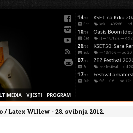
14
KSET na Krku 20
/08
Pet
knk
— 40/26€ — od
10
/09
Čet
[]
— 10/12 € — od
2
26
/09
Sub
— 13/16 € — od
20
07
ZEZ Festival 202
/10
Sri
zez festival
— od
20
17
Festival amaters
/10
Sub
faf
— 0 € — od
12
h
LTIMEDIA
VIJESTI
PROGRAM
 / Latex Willew - 28. svibnja 2012.