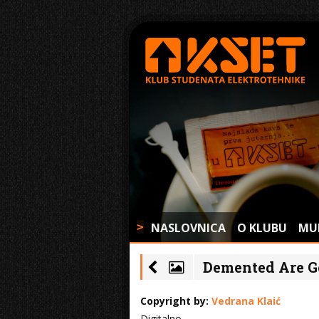
NASLOVNICA
O KLUBU
MU
>
Demented Are Go
Copyright by:
Vedrana Klaić
Digitalno