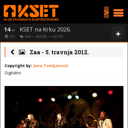
>
14
KSET na Krku 2026.
+
/08
Pet
knk
— 40/26€ — od
20
h
Zaa - 5. travnja 2012.
Copyright by:
Jana Tomljanović
Digitalno