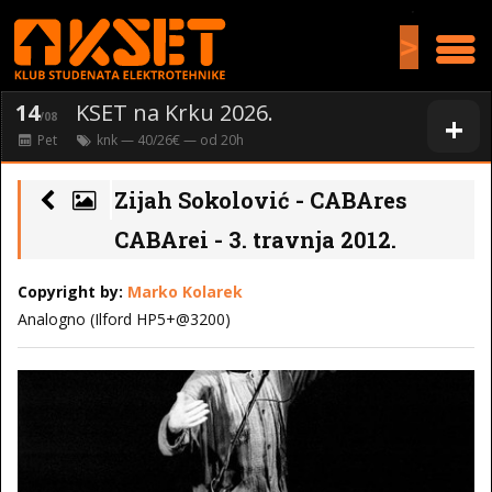
>
14
KSET na Krku 2026.
+
/08
Pet
knk
— 40/26€ — od
20
h
Zijah Sokolović - CABAres
CABArei - 3. travnja 2012.
Copyright by:
Marko Kolarek
Analogno (Ilford HP5+@3200)