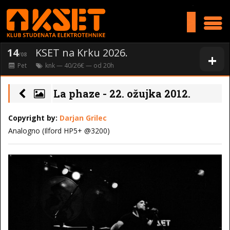
>
14
KSET na Krku 2026.
+
/08
Pet
knk
— 40/26€ — od
20
h
La phaze - 22. ožujka 2012.
Copyright by:
Darjan Grilec
Analogno (Ilford HP5+ @3200)