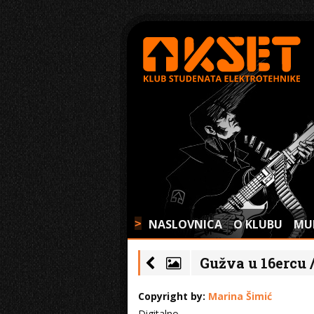
NASLOVNICA
O KLUBU
MU
>
Gužva u 16ercu /
Copyright by:
Marina Šimić
Digitalno