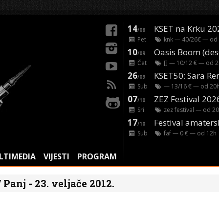
14
KSET na Krku 20
/08
Pet
knk
— 40/26€ — od
10
/09
Čet
[]
— 10/12 € — od
2
26
/09
Sub
— 13/16 € — od
20
07
ZEZ Festival 202
/10
Sri
zez festival
— od
20
17
Festival amaters
/10
Sub
faf
— 0 € — od
12
h
LTIMEDIA
VIJESTI
PROGRAM
 Panj - 23. veljače 2012.