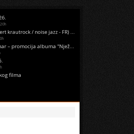
26.
20
h
Oasis Boom (desert krautrock / noise jazz - FR) @ KONTEJNER
0
h
KSET50: Sara Renar – promocija albuma "Nježne riječi" @ Močvara
h
6.
h
kog filma