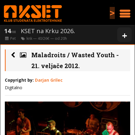
>
14
KSET na Krku 2026.
+
/08
Pet
knk
— 40/26€ — od
20
h
Maladroits / Wasted Youth -
21. veljače 2012.
Copyright by:
Darjan Grilec
Digitalno