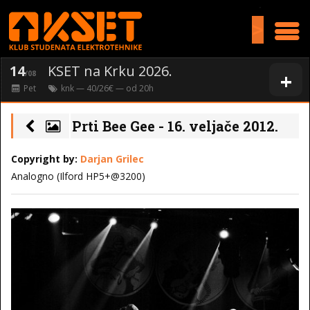
>
14
KSET na Krku 2026.
+
/08
Pet
knk
— 40/26€ — od
20
h
Prti Bee Gee - 16. veljače 2012.
Copyright by:
Darjan Grilec
Analogno (Ilford HP5+@3200)