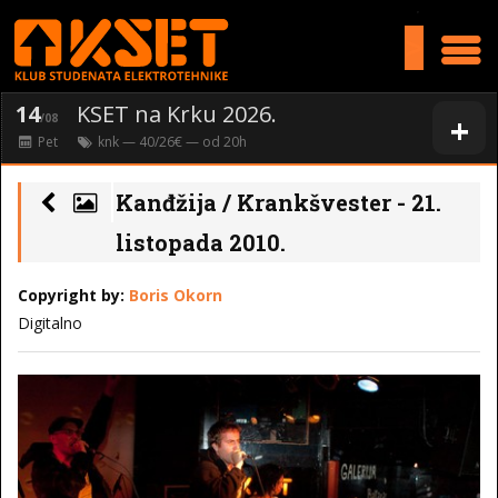
>
14
KSET na Krku 2026.
+
/08
Pet
knk
— 40/26€ — od
20
h
Kanđžija / Krankšvester - 21.
listopada 2010.
Copyright by:
Boris Okorn
Digitalno