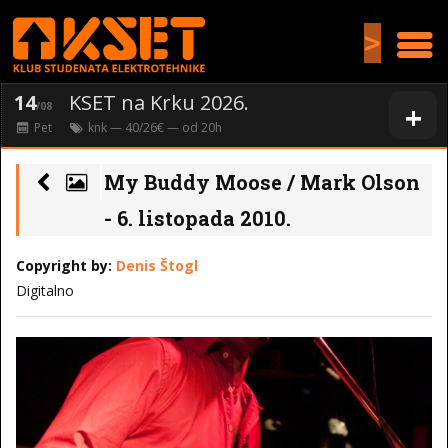
>
14
KSET na Krku 2026.
+
/08
Pet
knk
— 40/26€ — od
20
h
My Buddy Moose / Mark Olson
- 6. listopada 2010.
Copyright by:
Denis Štogl
Digitalno