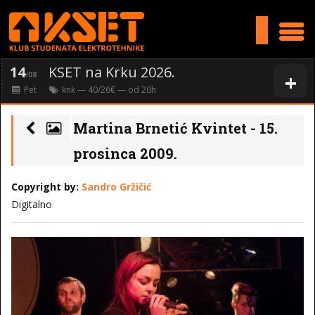
>
14
KSET na Krku 2026.
+
/08
Pet
knk
— 40/26€ — od
20
h
Martina Brnetić Kvintet - 15.
prosinca 2009.
Copyright by:
Sandro Gržičić
Digitalno