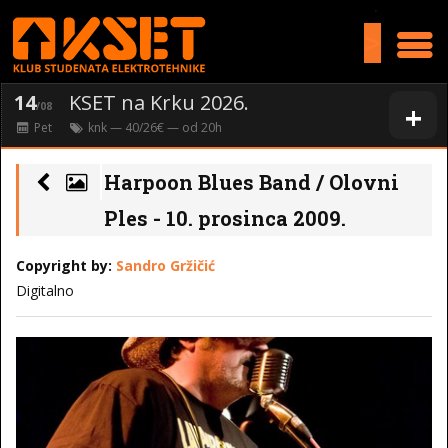
>
14
KSET na Krku 2026.
+
/08
Pet
knk
— 40/26€ — od
20
h
Harpoon Blues Band / Olovni
Ples - 10. prosinca 2009.
Copyright by:
Sandro Gržičić
Digitalno