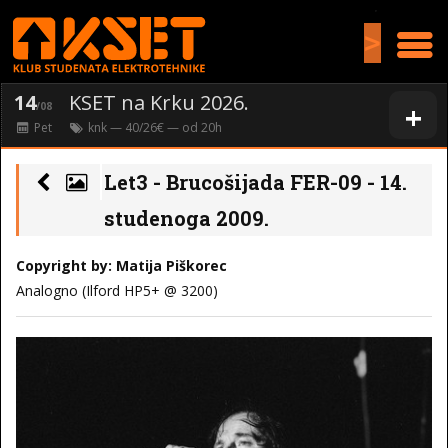
>
14
KSET na Krku 2026.
+
/08
Pet
knk
— 40/26€ — od
20
h
Let3 - Brucošijada FER-09 - 14.
studenoga 2009.
Copyright by: Matija Piškorec
Analogno (Ilford HP5+ @ 3200)