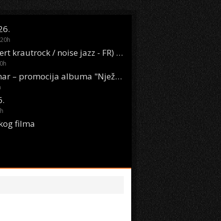
26.
20
h
Oasis Boom (desert krautrock / noise jazz - FR) @ KONTEJNER
0
h
KSET50: Sara Renar – promocija albuma "Nježne riječi" @ Močvara
h
6.
h
kog filma