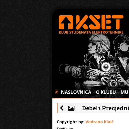
NASLOVNICA
O KLUBU
MU
>
Debeli Precjedni
Copyright by:
Vedrana Klaić
Digitalno