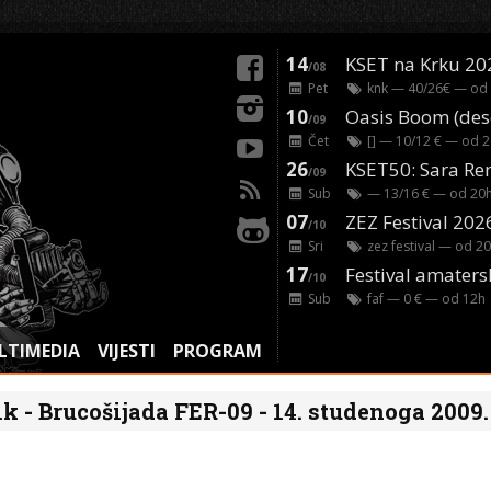
14
KSET na Krku 20
/08
Pet
knk
— 40/26€ — od
10
/09
Čet
[]
— 10/12 € — od
2
26
/09
Sub
— 13/16 € — od
20
07
ZEZ Festival 202
/10
Sri
zez festival
— od
20
17
Festival amaters
/10
Sub
faf
— 0 € — od
12
h
LTIMEDIA
VIJESTI
PROGRAM
k - Brucošijada FER-09 - 14. studenoga 2009.