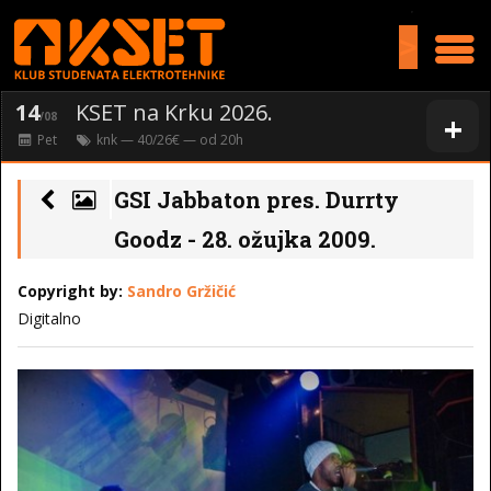
>
14
KSET na Krku 2026.
+
/08
Pet
knk
— 40/26€ — od
20
h
GSI Jabbaton pres. Durrty
Goodz - 28. ožujka 2009.
Copyright by:
Sandro Gržičić
Digitalno