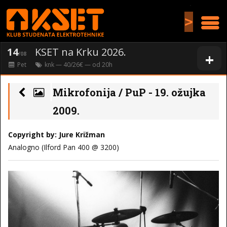
>
14
KSET na Krku 2026.
+
/08
Pet
knk
— 40/26€ — od
20
h
Mikrofonija / PuP - 19. ožujka
2009.
Copyright by: Jure Križman
Analogno (Ilford Pan 400 @ 3200)