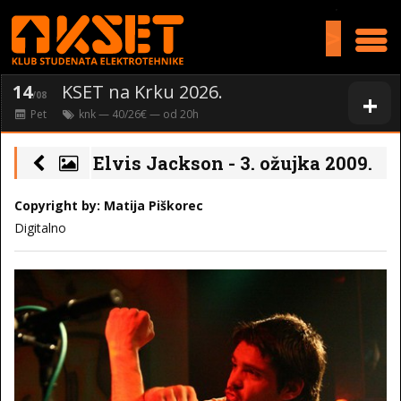
>
14
KSET na Krku 2026.
+
/08
Pet
knk
— 40/26€ — od
20
h
Elvis Jackson - 3. ožujka 2009.
Copyright by: Matija Piškorec
Digitalno