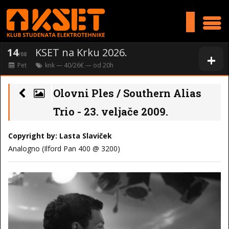
>
14
KSET na Krku 2026.
+
/08
Pet
knk
— 40/26€ — od
20
h
Olovni Ples / Southern Alias
Trio - 23. veljače 2009.
Copyright by: Lasta Slaviček
Analogno (Ilford Pan 400 @ 3200)