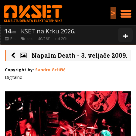
>
14
KSET na Krku 2026.
+
/08
Pet
knk
— 40/26€ — od
20
h
Napalm Death - 3. veljače 2009.
Copyright by:
Sandro Gržičić
Digitalno