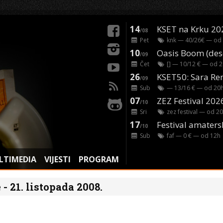
14
KSET na Krku 20
/08
Pet
knk
— 40/26€ — od
10
/09
Čet
[]
— 10/12 € — od
2
26
/09
Sub
— 13/16 € — od
20
07
ZEZ Festival 202
/10
Sri
zez festival
— od
20
17
Festival amaters
/10
Sub
faf
— 0 € — od
12
h
LTIMEDIA
VIJESTI
PROGRAM
 - 21. listopada 2008.