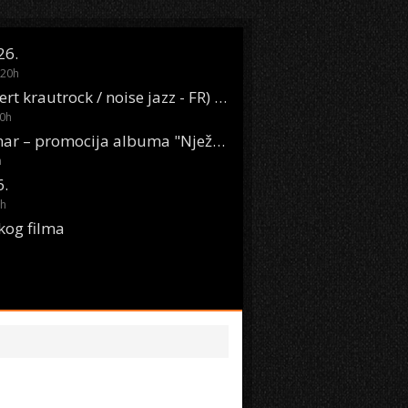
26.
20
h
Oasis Boom (desert krautrock / noise jazz - FR) @ KONTEJNER
0
h
KSET50: Sara Renar – promocija albuma "Nježne riječi" @ Močvara
h
6.
h
kog filma