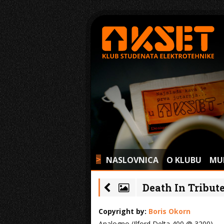
NASLOVNICA
O KLUBU
MU
>
Death In Tribute
Copyright by:
Boris Okorn
Analogno (Ilford Delta 400 @ 3200)