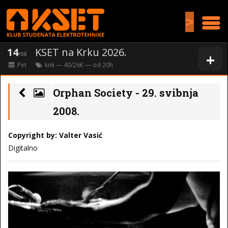
>
14
KSET na Krku 2026.
+
/08
Pet
knk
— 40/26€ — od
20
h
Orphan Society - 29. svibnja
2008.
Copyright by: Valter Vasić
Digitalno