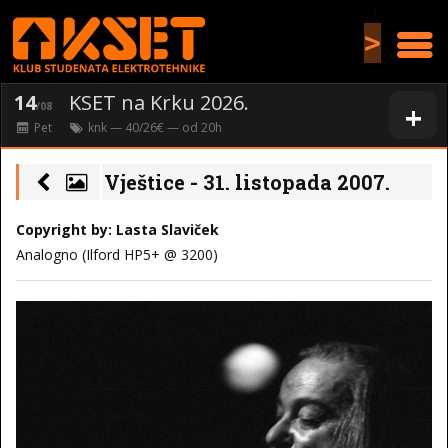
>
14
KSET na Krku 2026.
+
/08
Pet
knk
— 40/26€ — od
20
h
Vještice - 31. listopada 2007.
Copyright by: Lasta Slaviček
Analogno (Ilford HP5+ @ 3200)