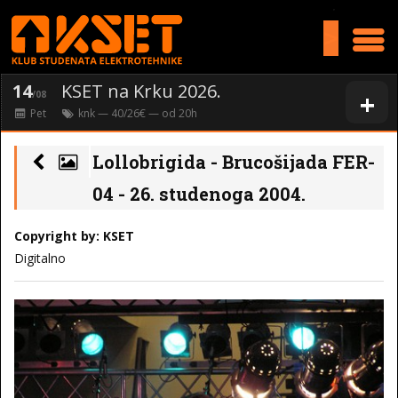
>
14
KSET na Krku 2026.
+
/08
Pet
knk
— 40/26€ — od
20
h
Lollobrigida - Brucošijada FER-
04 - 26. studenoga 2004.
Copyright by: KSET
Digitalno