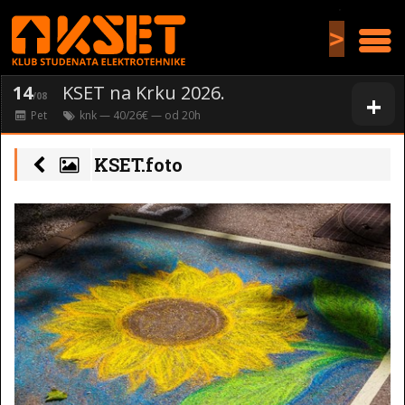
>
14
KSET na Krku 2026.
+
/08
Pet
knk
— 40/26€ — od
20
h
KSET.foto