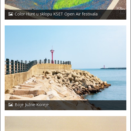
Color Hunt u sklopu KSET Open Air festivala
Boje Južne Koreje