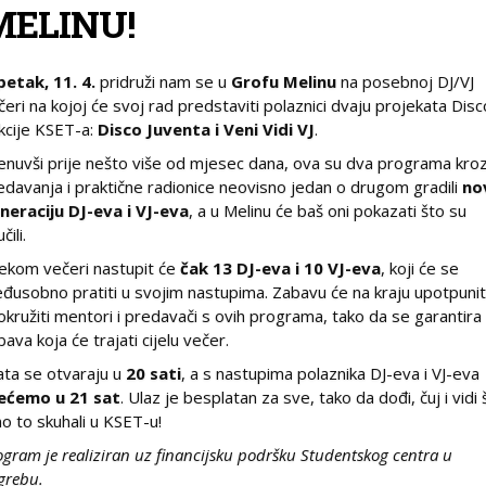
MELINU!
petak, 11. 4.
pridruži nam se u
Grofu Melinu
na posebnoj DJ/VJ
čeri na kojoj će svoj rad predstaviti polaznici dvaju projekata Disc
kcije KSET-a:
Disco Juventa i Veni Vidi VJ
.
enuvši prije nešto više od mjesec dana, ova su dva programa kro
edavanja i praktične radionice neovisno jedan o drugom gradili
no
neraciju DJ-eva i VJ-eva
, a u Melinu će baš oni pokazati što su
čili.
jekom večeri nastupit će
čak 13 DJ-eva i 10 VJ-eva
, koji će se
đusobno pratiti u svojim nastupima. Zabavu će na kraju upotpuniti
okružiti mentori i predavači s ovih programa, tako da se garantira
bava koja će trajati cijelu večer.
ata se otvaraju u
20 sati
, a s nastupima polaznika DJ-eva i VJ-eva
ećemo u 21 sat
. Ulaz je besplatan za sve, tako da dođi, čuj i vidi 
o to skuhali u KSET-u!
ogram je realiziran uz financijsku podršku Studentskog centra u
grebu.