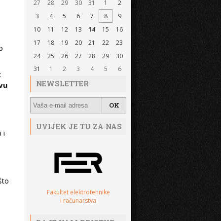
27
28
29
30
31
1
2
3
4
5
6
7
8
9
10
11
12
13
14
15
16
17
18
19
20
21
22
23
o
24
25
26
27
28
29
30
31
1
2
3
4
5
6
z
NEWSLETTER
vu
UVIJEK JE TU ZA NAS
 i
što
Fakultet elektrotehnike
i računarstva