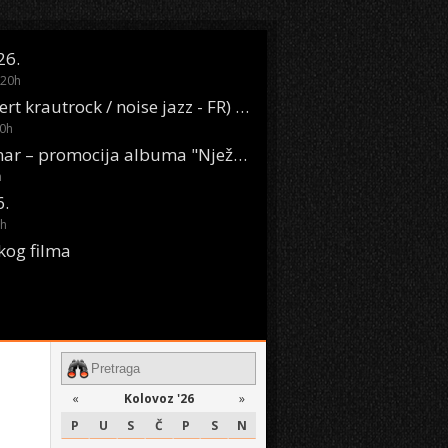
26.
20
h
Oasis Boom (desert krautrock / noise jazz - FR) @ KONTEJNER
0
h
KSET50: Sara Renar – promocija albuma "Nježne riječi" @ Močvara
h
6.
h
kog filma
«
Kolovoz '26
»
P
U
S
Č
P
S
N