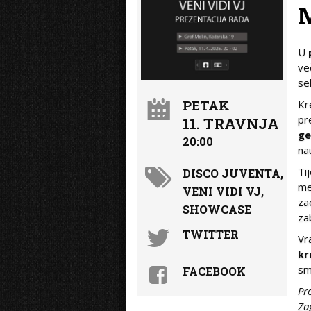
U
ve
se
PETAK
Kr
pr
11. TRAVNJA
ge
20:00
nau
Ti
DISCO JUVENTA,
me
VENI VIDI VJ,
za
SHOWCASE
za
TWITTER
Vr
kr
sm
FACEBOOK
Pr
Za