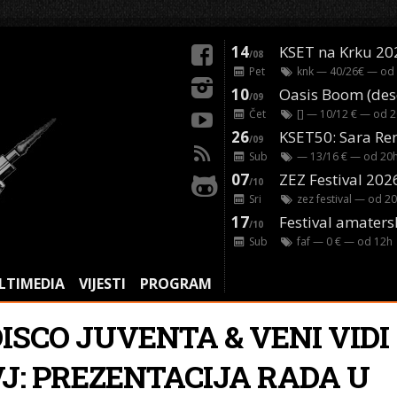
14
KSET na Krku 20
/08
Pet
knk
— 40/26€ — od
10
/09
Čet
[]
— 10/12 € — od
2
26
/09
Sub
— 13/16 € — od
20
07
ZEZ Festival 202
/10
Sri
zez festival
— od
20
17
Festival amaters
/10
Sub
faf
— 0 € — od
12
h
LTIMEDIA
VIJESTI
PROGRAM
ISCO JUVENTA & VENI VIDI
VJ: PREZENTACIJA RADA U