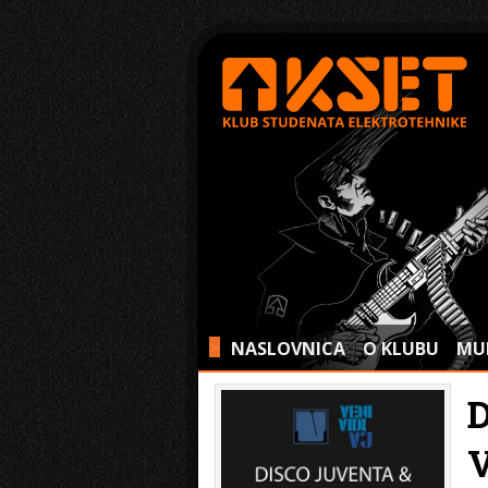
NASLOVNICA
O KLUBU
MU
>
D