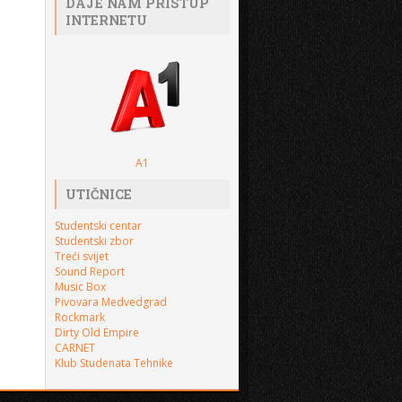
DAJE NAM PRISTUP
INTERNETU
A1
UTIČNICE
Studentski centar
Studentski zbor
Treći svijet
Sound Report
Music Box
Pivovara Medvedgrad
Rockmark
Dirty Old Empire
CARNET
Klub Studenata Tehnike