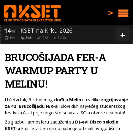
>
14
KSET na Krku 2026.
+
/08
Pet
knk
— 40/26€ — od
20
h
BRUCOŠIJADA FER-A
WARMUP PARTY U
MELINU!
U četvrtak, 6. studenog
dođi u Melin
na veliko
zagrijavanje
za 42. Brucošijadu FER-a
i ulovi duh najvećeg studentskog
festivala čak i prije nego što se vrata SC-a otvore u subotu!
Za glazbu i atmosferu zaduženi su
DJ-evi Disco sekcije
KSET-a
koji će vrtjeti samo najbolje od svih ovogodišnjih