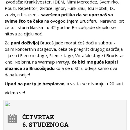
izvođača: Krankšvester, IDEM, Mimi Mercedez, Svemirko,
Rouzi, Repetitor, 2kitice, ignor, Funk Shui, Idu Hobiti, D.,
zevin, rtficialred -
savršena prilika da se upoznaš sa
svime što te čeka
na ovogodišnjem Bruciferu. Naravno, bit
će tu i starih klasika - u 42 godine Brucošijade skupilo se
hitova za cijelu noć.
Za
puni doživljaj
Brucošijade morat ćeš doći u subotu -
osim koncertnih stageova, čeka te pregršt drugog sadržaja
- ju su i Electro stage, Silent stage, Votafak stage i Brucistar
kino. Ne brini, na Warmup Partyju
će biti moguće kupiti
ulaznice za Brucošijadu
koja se u SC-u odvija samo dva
dana kasnije!
Upad na party je besplatan
, a vrata se otvaraju u 20 sati.
Vidimo se!
ČETVRTAK
6. STUDENOGA