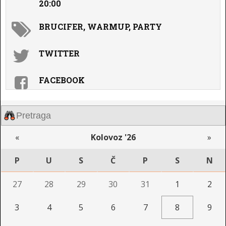
20:00
BRUCIFER, WARMUP, PARTY
TWITTER
FACEBOOK
«
Kolovoz '26
»
P
U
S
Č
P
S
N
27
28
29
30
31
1
2
3
4
5
6
7
8
9