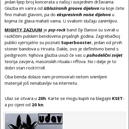
jedan lijep broj koncerata u našoj i susjednim državama.
Glazba im varira od
izbluziranih groove dijelova
na koje ćete
fino mahati glavom, pa do
ekspresivnih noise dijelova
u
kojima će glava mahati vama. U svakom slučaju zanimljivo.
MIGHTY ZAZUUM
je
psy-rock
band čiji članovi su svirali u
različitim pulskim bendovima prijašnjih godina. Zagrebačkoj
publici vjerojatno su poznati
Superbooster
, jedan od prvih
stoner bandova u Hrvata. Dakle, ovo je definitivno bend s
pedigreom. Njihova glazba uvući će vas u
psihodelični svijet
teorija zavjera, masonskih rituala i riffova. No i dalje je to
dobri stari rock'n'roll.
Oba benda dolaze nam promovirati netom snimljeni
materijal još nenabavljiv na internetu.
Ulaz se otvara u
20h
. Karte se mogu kupiti na blagajni
KSET
-
a po cijeni od
20 kn
.