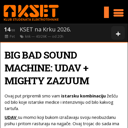
>
14
KSET na Krku 2026.
+
/08
Pet
knk
— 40/26€ — od
20
h
BIG BAD SOUND
MACHINE: UDAV +
MIGHTY ZAZUUM
Ovaj put pripremili smo vam
istarsku kombinaciju
žešću
od bilo koje istarske medice i intenzivniju od bilo kakvog
tartufa.
UDAV
su momci koji bukom izražavaju svoju neobuzdanu
psihu i pritom rasturaju na najjače. Ovaj trojac do sada ima