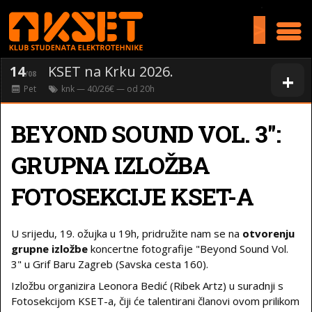
>
14
KSET na Krku 2026.
+
/08
Pet
knk
— 40/26€ — od
20
h
BEYOND SOUND VOL. 3":
GRUPNA IZLOŽBA
FOTOSEKCIJE KSET-A
U srijedu, 19. ožujka u 19h, pridružite nam se na
otvorenju
grupne izložbe
koncertne fotografije "Beyond Sound Vol.
3" u Grif Baru Zagreb (Savska cesta 160).
Izložbu organizira Leonora Bedić (Ribek Artz) u suradnji s
Fotosekcijom KSET-a, čiji će talentirani članovi ovom prilikom