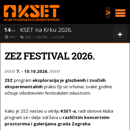
>
14
KSET na Krku 2026.
+
/08
Pet
knk
— 40/26€ — od
20
h
ZEZ FESTIVAL 2026.
//////
7. - 10.10.2026.
//////
ZEZ
program
eksploracija je glazbenih i zvučnih
eksperimentalnih
praksi čiji se vrhunac svake godine
očituje višednevnim festivalskim iskustvom.
Kako je ZEZ nastao u okrilju
KSET-a
, radi obnove kluba
program se i dalje održava u
različitim koncertnim
prostorima i galerijama grada Zagreba
.