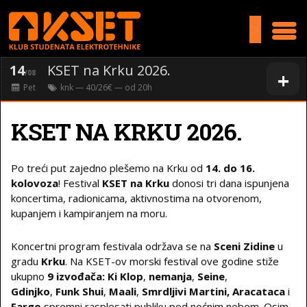
>
14
KSET na Krku 2026.
+
/08
Pet
knk
— 40/26€ — od
20
h
KSET NA KRKU 2026.
Po treći put zajedno plešemo na Krku od
14. do 16.
kolovoza
! Festival
KSET na Krku
donosi tri dana ispunjena
koncertima, radionicama, aktivnostima na otvorenom,
kupanjem i kampiranjem na moru.
Koncertni program festivala održava se na
Sceni Zidine
u
gradu
Krku
. Na KSET-ov morski festival ove godine stiže
ukupno
9 izvođača:
Ki Klop
,
nemanja
,
Seine
,
Gdinjko
,
Funk Shui
,
Maali
,
Smrdljivi Martini,
Aracataca
i
Fargo
spremni rasplesati publiku pod noćnim nebom. Osim