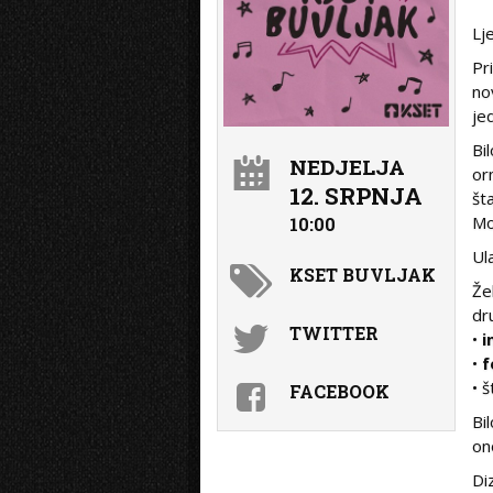
Lj
Pr
no
je
Bi
NEDJELJA
or
12. SRPNJA
št
Mo
10:00
Ul
KSET BUVLJAK
Že
dr
TWITTER
•
i
•
f
• š
FACEBOOK
Bi
on
Di