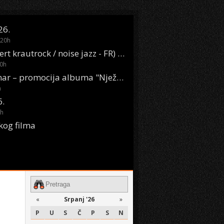
26.
20
h
Oasis Boom (desert krautrock / noise jazz - FR) @ KONTEJNER
0
h
KSET50: Sara Renar – promocija albuma "Nježne riječi" @ Močvara
h
6.
h
kog filma
«
Srpanj '26
»
P
U
S
Č
P
S
N