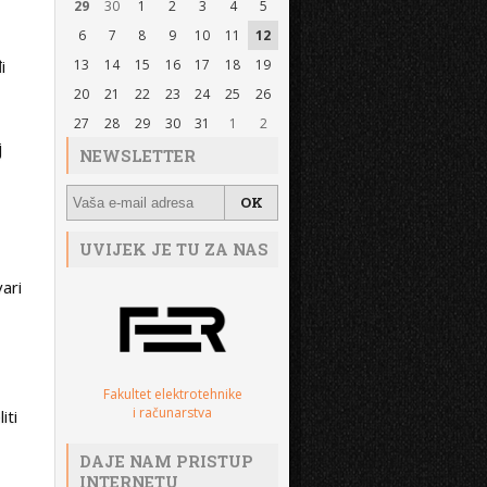
29
30
1
2
3
4
5
6
7
8
9
10
11
12
i
13
14
15
16
17
18
19
20
21
22
23
24
25
26
27
28
29
30
31
1
2
j
NEWSLETTER
UVIJEK JE TU ZA NAS
vari
Fakultet elektrotehnike
i računarstva
iti
DAJE NAM PRISTUP
INTERNETU