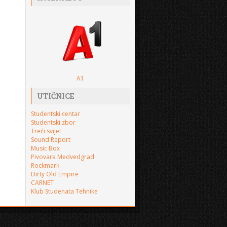
A1
UTIČNICE
Studentski centar
Studentski zbor
Treći svijet
Sound Report
Music Box
Pivovara Medvedgrad
Rockmark
Dirty Old Empire
CARNET
Klub Studenata Tehnike