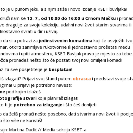
eto je u punom jeku, a s njim stiže i novo izdanje KSET buvljaka!
idruži nam se
12. 7., od 10:00 do 16:00 u Crnom Mačku
i pronađ
ve dragulje za svoju kolekciju, udahni novi život starim stvarima ili
dnostavno svrati u đir i uživaj.
lo da si u potrazi za
jedinstvenim komadima
koji će osvježiti tvo
mar, otkriti zanimljive rukotvorine ili jednostavno prošetati među
andovima i upiti atmosferu, KSET Buvljak pravo je mjesto za tebe.
žda pronađeš nešto što će postati tvoj novi omiljeni komad!
az za sve posjetitelje je
besplatan
!
liš izlagati? Prijavi svoj štand putem
obrasca
i predstavi svoje st
ugima! U prijavi je potrebno navesti:
me
pod kojim izlažeš
otografije stvari
koje planiraš izlagati
to ti je
potrebno za izlaganje
i što ćeš donijeti
lo da želiš pronaći nešto posebno, dati stvarima novi život ili podijel
o što više ne koristiš!
zajn: Martina Dadić // Media sekcija KSET-a