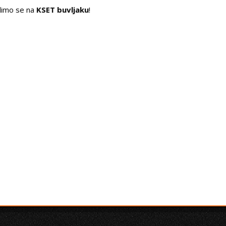
dimo se na
KSET buvljaku
!