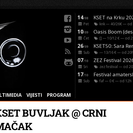
14
KSET na Krku 20
/08
Pet
knk
— 40/26€ — od
10
/09
Čet
[]
— 10/12 € — od
2
26
/09
Sub
— 13/16 € — od
20
07
ZEZ Festival 202
/10
Sri
zez festival
— od
20
17
Festival amaters
/10
Sub
faf
— 0 € — od
12
h
LTIMEDIA
VIJESTI
PROGRAM
KSET BUVLJAK @ CRNI
MAČAK