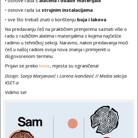
• osnove rada s
alatima i odabir materijala
• osnove rada sa
strujnim instalacijama
• sve što trebaš znati o korištenju
boja i lakova
Na predavanju ćeš na praktičnim primjerima saznati više o
radu s različitim alatima i materijalima s kojima najčešće
radimo u tehničkoj sekciji. Naravno, nakon predavanja moći
ćeš u našoj radioni svoja nova znanja i primijeniti u
dogovorenom terminu.
Prijavi se preko
, mjesta su ograničena!
forme
Dizajn: Sonja Marjanović i Lorena Ivanišević // Media sekcija
KSET-a
Vidimo se!