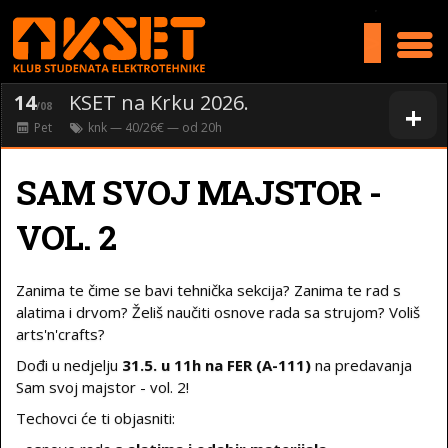
>
14
KSET na Krku 2026.
+
/08
Pet
knk
— 40/26€ — od
20
h
SAM SVOJ MAJSTOR -
VOL. 2
Zanima te čime se bavi tehnička sekcija? Zanima te rad s
alatima i drvom? Želiš naučiti osnove rada sa strujom? Voliš
arts'n'crafts?
Dođi u nedjelju
31.5. u 11h na FER (A-111)
na predavanja
Sam svoj majstor - vol. 2!
Techovci će ti objasniti: