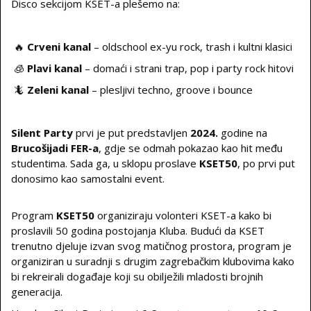
Disco sekcijom KSET-a plešemo na:
🔥
Crveni kanal
– oldschool ex-yu rock, trash i kultni klasici
🧊
Plavi kanal
– domaći i strani trap, pop i party rock hitovi
🦎
Zeleni kanal
– plesljivi techno, groove i bounce
Silent Party
prvi je put predstavljen
2024.
godine na
Brucošijadi FER-a
, gdje se odmah pokazao kao hit među
studentima. Sada ga, u sklopu proslave
KSET50
, po prvi put
donosimo kao samostalni event.
Program
KSET50
organiziraju volonteri KSET-a kako bi
proslavili 50 godina postojanja Kluba. Budući da KSET
trenutno djeluje izvan svog matičnog prostora, program je
organiziran u suradnji s drugim zagrebačkim klubovima kako
bi rekreirali događaje koji su obilježili mladosti brojnih
generacija.