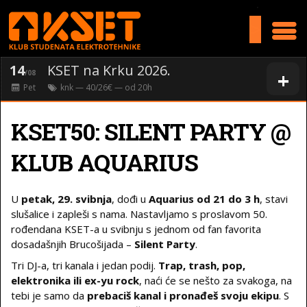
>
14
KSET na Krku 2026.
+
/08
Pet
knk
— 40/26€ — od
20
h
KSET50: SILENT PARTY @
KLUB AQUARIUS
U
petak, 29. svibnja
, dođi u
Aquarius od 21 do 3 h
, stavi
slušalice i zapleši s nama. Nastavljamo s proslavom 50.
rođendana KSET-a u svibnju s jednom od fan favorita
dosadašnjih Brucošijada –
Silent Party
.
Tri DJ-a, tri kanala i jedan podij.
Trap, trash, pop,
elektronika ili ex-yu rock
, naći će se nešto za svakoga, na
tebi je samo da
prebaciš kanal i pronađeš svoju ekipu
. S