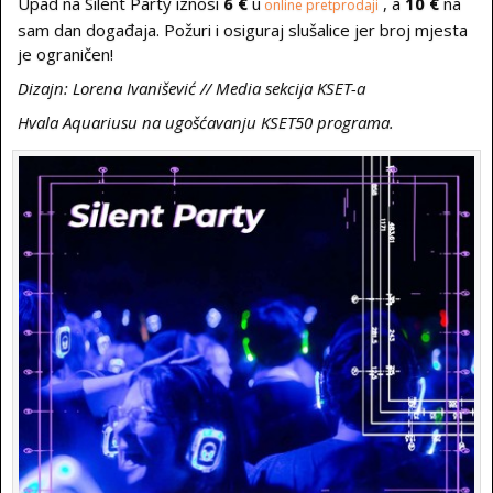
Upad na Silent Party iznosi
6 €
u
, a
10 €
na
online pretprodaji
sam dan događaja. Požuri i osiguraj slušalice jer broj mjesta
je ograničen!
Dizajn: Lorena Ivanišević // Media sekcija KSET-a
Hvala Aquariusu na ugošćavanju KSET50 programa.