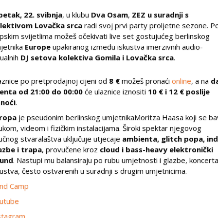
petak, 22. svibnja
, u klubu
Dva Osam
,
ZEZ u suradnji s
lektivom Lovačka srca
radi svoj prvi party proljetne sezone. P
upskim svijetlima možeš očekivati live set gostujućeg berlinskog
jetnika
Europe
upakiranog između iskustva imerzivnih audio-
zualnih
DJ setova kolektiva Gomila i Lovačka srca
.
aznice po pretprodajnoj cijeni od
8 €
možeš pronaći
online
, a na
d
enta od 21:00 do 00:00
će ulaznice iznositi
10 € i 12 € poslije
noći
.
ropa
je pseudonim berlinskog umjetnikaMoritza Haasa koji se ba
ukom, videom i fizičkim instalacijama. Široki spektar njegovog
učnog stvaralaštva uključuje utjecaje
ambienta, glitch popa, ind
azbe i trapa
, provučene kroz
cloud i bass-heavy elektronički
und
. Nastupi mu balansiraju po rubu umjetnosti i glazbe, koncerta
kustva, često ostvarenih u suradnji s drugim umjetnicima.
nd Camp
utube
stagram