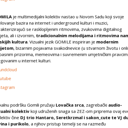
OMILA
je multimedijalni kolektiv nastao u Novom Sadu koji svoje
elovanje bazira na internet i underground kulturi i muzici,
rakterizirajući se rasklopljenim ritmovima, zvukovima digitalnog
jeta, ali i izvornim,
tradicionalnim melodijama i ritmovima na
iskijih kultura
. Vizualni jezik GOMILE inspiriran je
modernim
ijetom
, bizarnim pojavama svakodnevice (u stvarnom životu i onli
pasnim prizorima, memeovima i suvremenim umjetničkim pravcim
egovanim u internet kulturi.
undcloud
utube
stagram
kalnu podršku Gomili pružaju
Lovačka srca
, zagrebački
audio-
zualni kolektiv
koji udruženih snaga sa ZEZ-om priprema ovaj ev
lektiv čine
DJ trio Hantaro, Seretkrzmal i sakon_cute te VJ d
vina i purikolo
, a njihov pristup temelji se na razmeđu