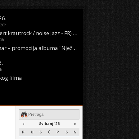
26.
20
h
Oasis Boom (desert krautrock / noise jazz - FR) @ KONTEJNER
0
h
KSET50: Sara Renar – promocija albuma "Nježne riječi" @ Močvara
h
6.
h
kog filma
«
Svibanj '26
»
P
U
S
Č
P
S
N