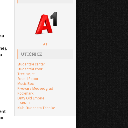
ma
A1
ne),
a
UTIČNICE
Studentski centar
Studentski zbor
Treći svijet
Sound Report
Music Box
Pivovara Medvedgrad
Rockmark
Dirty Old Empire
CARNET
Klub Studenata Tehnike
ent.
uo