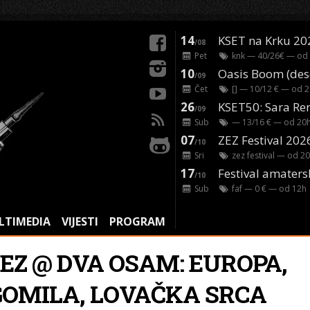
14
KSET na Krku 20
/08
Pet
knk
— 40/26€ — od
10
/09
Čet
[]
— 10/12 € — od
2
26
/09
Sub
— 13/16 € — od
20
07
ZEZ Festival 202
/10
Sri
zez festival
— od
20
17
Festival amaters
/10
Sub
faf
— 0 € — od
12
h
LTIMEDIA
VIJESTI
PROGRAM
ZEZ @ DVA OSAM: EUROPA,
GOMILA, LOVAČKA SRCA