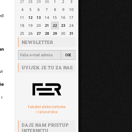
27
28
29
30
1
2
3
4
5
6
7
8
9
10
od
11
12
13
14
15
16
17
18
19
20
21
22
23
24
25
26
27
28
29
30
31
NEWSLETTER
an
UVIJEK JE TU ZA NAS
vi
ie
 i
Fakultet elektrotehnike
i računarstva
DAJE NAM PRISTUP
INTERNETU