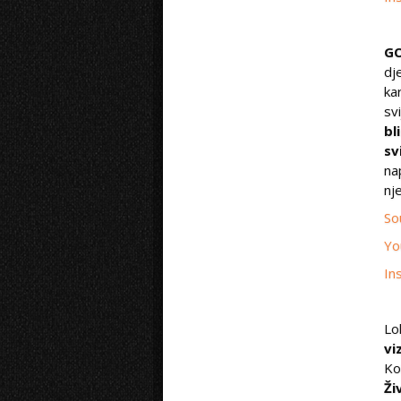
G
dj
ka
svi
bl
sv
na
nj
So
Yo
In
Lo
vi
Ko
Ži