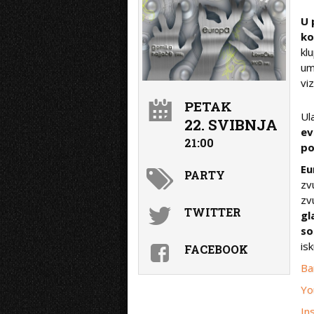
U 
ko
kl
um
vi
PETAK
Ul
22. SVIBNJA
ev
21:00
po
Eu
PARTY
zv
zv
TWITTER
gl
so
is
FACEBOOK
Ba
Yo
In